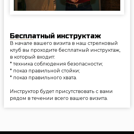
В начале вашего визита в наш стрелковый
клуб вы проходите бесплатный инструктаж,
в который входит:
* техника соблюдения безопасности;
* показ правильной стойки;
* показ правильного хвата.
Инструктор будет присутствовать с вами
рядом в течении всего вашего визита.
©2026 «Стрелковый клуб Лабиринт»
Услуги
Пневматический тир
Лучный тир
Метание ножей, лопат и топоров
Посещение с ребёнком
Сбор и разбор автомата Калашникова