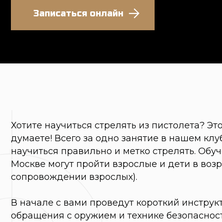
Хотите научиться стрелять из пистолета? Это про
думаете! Всего за одно занятие в нашем клубе вы
научиться правильно и метко стрелять. Обучение 
Москве могут пройти взрослые и дети в возрасте от
сопровождении взрослых).
В начале с вами проведут короткий инструктаж п
обращения с оружием и технике безопасности.
Далее вас научат правильно держать пистолет в р
правильной стойке и технике дыхания во время с
этого вы начнете тренировать меткость.
Мы используем методику обучения и упражнения
федерацией практической стрельбы IPSC.