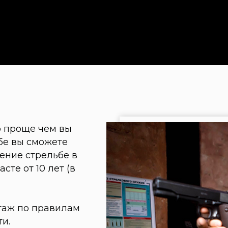
ще чем вы
 сможете
стрельбе в
 10 лет (в
о правилам
уке,
трельбы. После
, разработанные