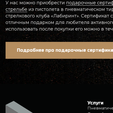
Услуги
Пневматический 
Лучный тир
Метание ножей, л
Посещение с реб
Сбор и разбор ав
Ремонт пневмати
©2026 «Стрелковый клуб Лабиринт»
Политика обработ