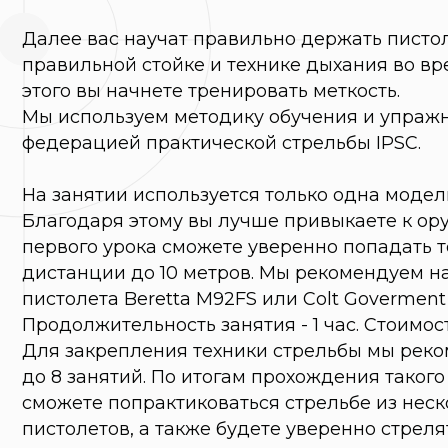
На занятии используется только одна модель пист
Благодаря этому вы лучше привыкаете к оружию 
первого урока сможете уверенно попадать точно 
дистанции до 10 метров. Мы рекомендуем начинат
пистолета Beretta M92FS или Colt Goverment 1911.
Продолжительность занятия - 1 час. Стоимость - 3
Для закрепления техники стрельбы мы рекоменду
до 8 занятий. По итогам прохождения такого курс
сможете попрактиковаться стрельбе из нескольк
пистолетов, а также будете уверенно стрелять на
метров.
Обучение проводится в небольших группах до 5 ч
проходят ежедневно в будние дни с 12:00 до 22:00
10:00 до 22:00. Рекомендуем предварительно запи
Записаться и задать любые вопросы вы можете п
495 646 16 45
.