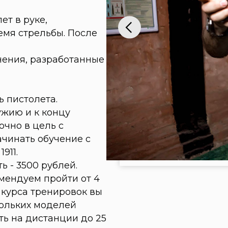
олета.
и к концу
в цель с
ь обучение с
500 рублей.
ем пройти от 4
а тренировок вы
их моделей
 дистанции до 25
еловек. Занятия
, в выходные с
саться.
о телефону
+7