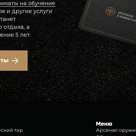
Меню
тир
Арсенал оружия
Обучение
опат и топоров
Цены
ёнком
Подарочные сертификаты
томата Калашникова
Аренда тира
ки
О клубе
ки персональных данных
Правила обработки файлов 