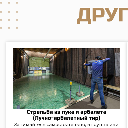
Стрельба из лука и арбалета
(Лучно-арбалетный тир)
О
Занимайтесь самостоятельно, в группе или
ма
индивидуально с тренером
Подарочные сертификаты
Закажите электронный сертификат с
моментальной отправкой PDF на
ме
электронную почту или доставку
пластиковой карты на дом