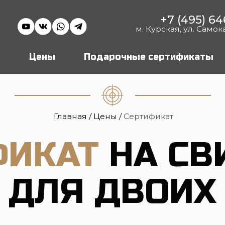
+7 (495) 646 16 45
м. Курская, ул. Самокатная, 4с1
Цены
Подарочные сертификаты
Аренда 
Главная /
Цены
/
Сертификат
ИКАТ
НА СВИД
ДЛЯ ДВОИХ
бенное свидание найден! Пусть ваше свидание будет не «к
вность на час: стрельба из пневматических пистолетов и ви
оров — и проведите время вдвоём в сопровождении инстр