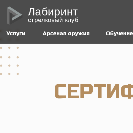
Лабиринт
стрелковый клуб
Услуги
Арсенал оружия
Обучение
СЕРТИФ
Поздравляем - идеальный повод устроить осо
освоением полезных навыков. Выберите акти
или метание ножей и топ