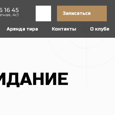
Записаться
тира
Контакты
О клубе
АНИЕ
ак обычно», а с драйвом и
нтовок, стрельба из лука
уктора.