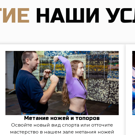
Метание ножей и топоров
свойте новый вид спорта или отточите
Проводим де
стерство в нашем зале метания ножей
Лазер
Корпоративные мероприятия
Хотите провести у нас какое-то
роприятие? Переходите
по этой ссылке
.