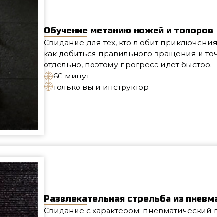
только вы и инструктор
Развлекательная стрельба из пневматических 
Свидание с характером: пневматический пистолет, мише
безопасные правила и основные принципы точного вы
темп под вас и поможет исправить ошибки на месте. 
и много удовольствия.
60 минут
только вы и инструктор