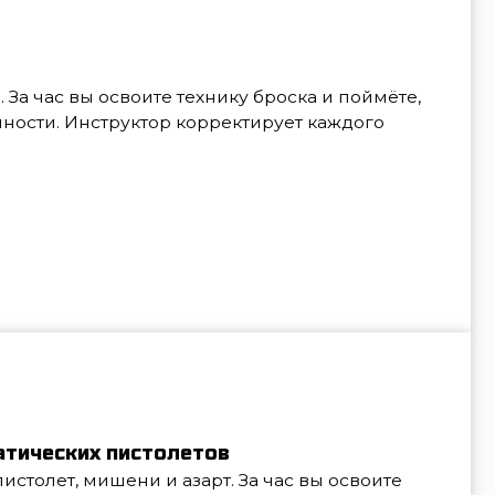
пистолетов
ни и азарт. За час вы освоите
стрела. Инструктор подстроит
А дальше — немного соревнования