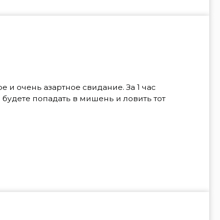
артное свидание. За 1 час
адать в мишень и ловить тот
своите технику броска и поймёте,
руктор корректирует каждого