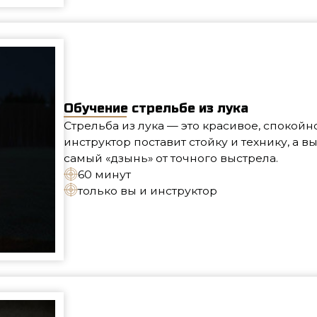
Обучение стрельбе из лука
Стрельба из лука — это красивое, спокойное и очень аз
инструктор поставит стойку и технику, а вы будете поп
самый «дзынь» от точного выстрела.
60 минут
только вы и инструктор
Обучение метанию ножей и топоров
Свидание для тех, кто любит приключения. За час вы о
как добиться правильного вращения и точности. Инст
отдельно, поэтому прогресс идёт быстро.
60 минут