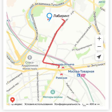
Пошаговая инструкция:
Ниже представлена подробная инструкция о
том, как дойти до стрелкового тира от станции
метро "Площадь Ильича".