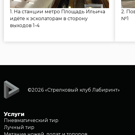
Меню
Арсенал оружия
Обучение
Цены
Подарочные сертификаты
Аренда тира
О клубе
Контакты
Москва, ул. Самокатная, дом 4с1
+7 (495) 646 16 45
info@strelclub.ru