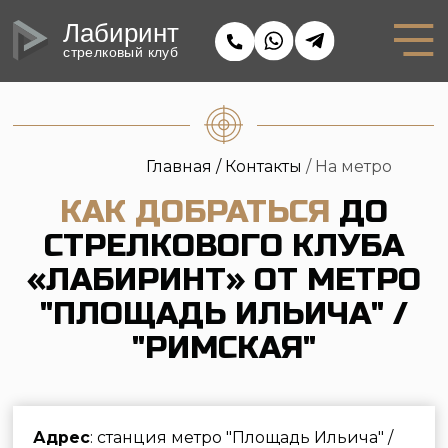
Лабиринт
стрелковый клуб
Главная /
Контакты
/ На метро
КАК ДОБРАТЬСЯ
ДО
СТРЕЛКОВОГО КЛУБА
«ЛАБИРИНТ» ОТ МЕТРО
"ПЛОЩАДЬ ИЛЬИЧА" /
"РИМСКАЯ"
Адрес
: станция метро "Площадь Ильича" /
"Римская", улица Самокатная дом 4,
строение 1.
GPS-координаты
: 55° 75.633', 37° 67.708'
Мы работаем в будние дни с 12:00 до 22:00, в
выходные с 10:00 до 22:00.
Телефон
: +7 495 646 16 45