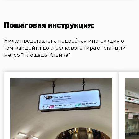
1. На станции метро Площадь Ильича
2. Поворачиваете нап
идёте к эсколаторам в сторону
№1
выходов 1-4
©2026 «Стрелковый клуб Лабиринт»
Услуги
Пневматический тир
Лучный тир
Метание ножей, лопат и топоров
Посещение с ребёнком
Сбор и разбор автомата Калашникова
Ремонт пневматики