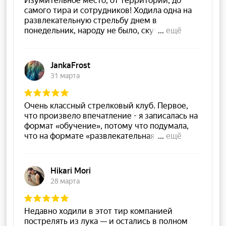
Контакты
Москва, ул. Самокатная, дом 4с1
+7 (495) 646 16 45
info@strelclub.ru
Политика обработки персональных данных
Правила обработки файлов cookie
Правила посещения клуба
Записаться