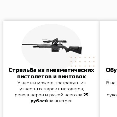
пистолетов и винтовок
и арбал
У нас вы можете пострелять из
В нашем тире вы смо
известных марок пистолетов,
из лука или ар
револьверов и ружей всего за
25
руководством опытны
рублей
за выстрел
от 1900 рубл
Подробнее
Подробн
ОБУЧЕНИЕ СТРЕЛЬБЕ
С ИНСТРУКТОРОМ