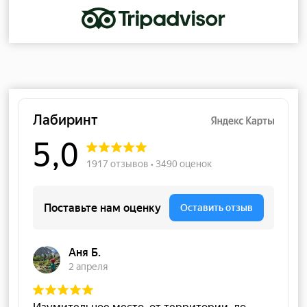
Услуги
Пневматический тир
Лучный тир
Метание ножей, лопат и топоров
Посещение с ребёнком
Сбор и разбор автомата Калашникова
Ремонт пневматики
Меню
Арсенал оружия
Обучение
Цены
Подарочные сертификаты
Аренда тира
О клубе