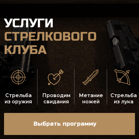
КЛУБА
Стрельба
Проводим
Метание
Стрельба
из оружия
свидания
ножей
из лука
Выбрать программу
Стрельба из пневматических
Обучение стрел