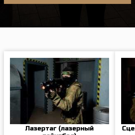
РЕМОНТНАЯ
МАСТЕРСКАЯ
В нашем клубе работает мастерская по
ремонту пневматических пистолетов и
винтовок.
Мастер произведёт диагностику
неисправности и, при необходимости,
закажет необходимые запчасти и
отремонтирует оборудование.