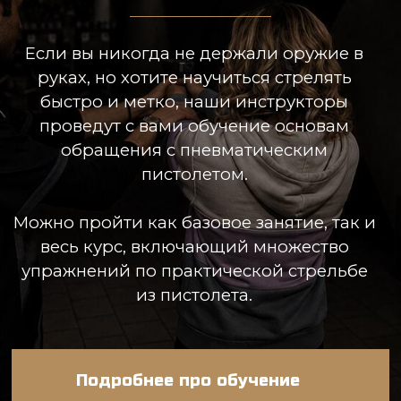
Лазертаг (лазерный
Сценарные игры
пейнтбол)
квест
Проводим игры Лазертаг для
Командные игры
взрослых и детей в 4 игровых зонах
известных фильмов и
площадью более 2000 кв. метров
Зомби, Терминатор, З
други
Подробнее
Подробн