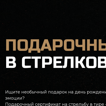
ПОДАРОЧНЫЕ
В СТРЕЛКОВ
Ищите необычный подарок на день рождения? Не 
эмоции?
Подарочный сертификат на стрельбу в тире
—это 
опытных инструкторов в Москве (среди них есть ч
пневматического оружия или лука + метание ноже
требуется доплата при изменении стоимости.