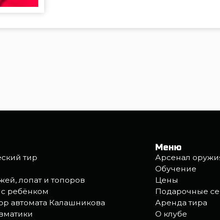
Обучение
опат и топоров
Цены
ёнком
Подарочные сертификаты
томата Калашникова
Аренда тира
ки
О клубе
ки персональных данных
Правила обработки файлов 