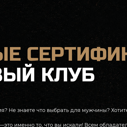
 СЕРТИФИКА
ЫЙ КЛУБ
знаете что выбрать для мужчины? Хотите подарить
именно то, что вы искали! Всем обладателям сертиф
емпион мира по метанию ножей!) и возможность пост
й и лопат в наших просторных галереях. По уже по