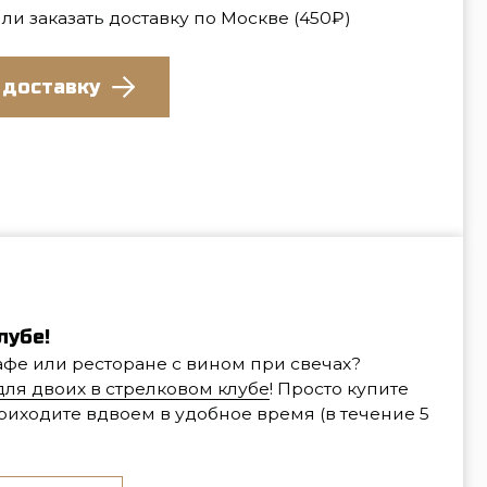
оране с вином при свечах?
стрелковом клубе
! Просто купите
ем в удобное время (в течение 5
й, которые будут включены в