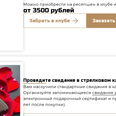
Проведите свидание в стрелковом клубе!
Вам наскучили стандартные свидания в кафе или рест
Организуйте запоминающееся
свидание для двоих в 
электронный подарочный сертификат и приходите вдво
лет после покупки).
Провести свидание в стрелковом клубе
Условия использования сертификатов
При покупке вы сами выбираете количество посещени
сертификат.