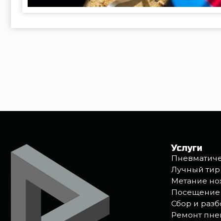
Лучный тир
Метание ножей, л
Посещение с реб
Сбор и разбор ав
Ремонт пневмати
©2026 «Стрелковый клуб Лабиринт»
Политика обработ