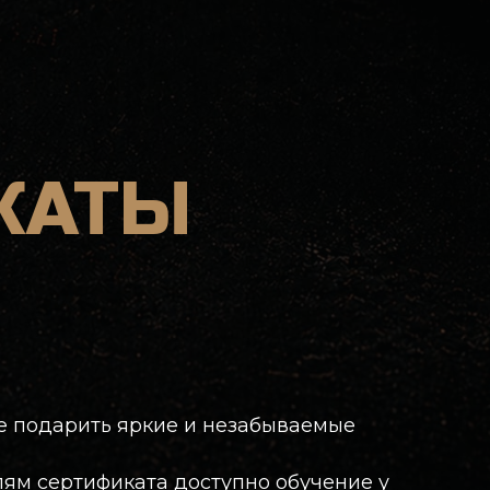
ТЫ
 яркие и незабываемые
иката доступно обучение у
релять в тире из
даренному сертификату не