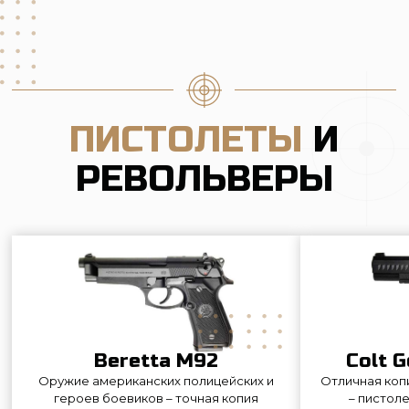
Beretta M92
Colt Goverment 191
Оружие американских полицейских и
Отличная копия американской ле
героев боевиков – точная копия
– пистолета COLT 1911, которы
армейского пистолета Beretta. Оружие
появляется в каждом американс
отличается невероятной красотой и
фильме о Второй мировой. Пист
реалистичностью – о том, что это
может показаться не очень удо
пневматика, говорит лишь оранжевая
для руки, но это не играет никакой
метка на стволе.
для тех, кто знает, что такое CO
ВИНТОВКИ, АВТОМАТЫ