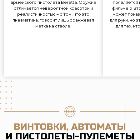
И ПИСТОЛЕТЫ-ПУЛЕМЕТЫ
Kral Puncher NP‑02
Kral Puncher Breaker
Kral Puncher NP‑02 — компактная PCP-
Kral Puncher Breaker 3 — компакт
винтовка в булл‑ап компоновке с
PCP‑винтовка в булл‑ап компонов
боковым взводом и турецким
боковым рычажным взводом 
ореховым прикладом
регулируемым триггером