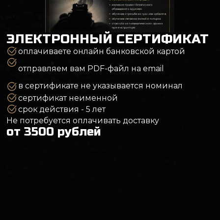
Услуги
Пневматический тир
Лучный тир
Метание ножей, лопат и топоров
Посещение с ребёнком
Сбор и разбор автомата Калашникова
Ремонт пневматики
Меню
Арсенал оружия
Обучение
Цены
Подарочные сертификаты
Аренда тира
О клубе