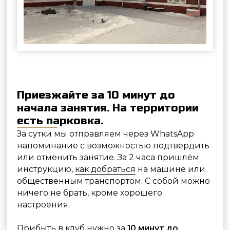
Прибыть в клуб нужно за
10 минут до
занятия
.
Если вы на авто, то припарковать машину
можно на парковке завода «Кристалл», на
территории которого мы на ходимся.
Свободные места почти всегда есть.
Стоимость — 100 руб/час.
Никаких документов с собой брать не надо
— для посещения тира и пользования
оружием паспорт или лицензии не нужны.
Для обеспечения безопасности проведения
занятий,
лица, в нетрезвом состоянии, с
запахом алкоголя к занятию не допускаются
.
В помещении клуба строго
запрещено
курение любых типов сигарет
, в том числе
электронных сигарет, вейпов и т.п.