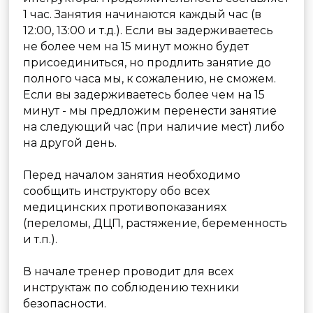
личные вещи! Фото на память.
Успейте до 22:00
Рекомендуем сделать фото на память с
оборудованием клуба или тренером.
Будем признательны за отзыв на сайте-
отзывике или
Яндекс.Картах
.
Если вам понравилось у нас, предлагаем
записаться на новое занятие
. При покупке
абонемента
действует скидка 25%.
©2026 «Стрелковый клуб Лабиринт»
Услуги
Пневматический тир
Лучный тир
Метание ножей, лопат и топоров