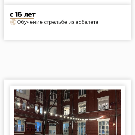
Приезжайте за 10 минут до
начала занятия. На территории
есть парковка.
За сутки мы отправляем через WhatsApp
напоминание с возможностью подтвердить
или отменить занятие. За 2 часа пришлём
инструкцию,
как добраться
на машине или
общественным транспортом. С собой можно
ничего не брать, кроме хорошего
настроения.