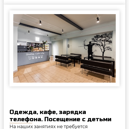
Туалеты расположены в холле за
ресепшеном и в мужской, и женской
раздевалках. Чай, кофе, прохладительные
напитки и снэки есть в нашем кофе-поинте.
Свой телефон вы можете подзарядить взяв
пауэрбанк на станции возле ресепшен. Там
же находится аптечка на случай первой
помощи.
Дети всегда должны находиться под
присмотром родителей или опекунов
. В
нашем клубе есть активности для детей
старше 8 лет.
Для того чтобы организовать посещение
для людей с особенностями необходимо
предварительно позвонить по основному
номеру телефона клуба. Обращаем ваше
внимание, что клуб находится на 3 этаже
исторического здания. Лифта, к сожалению,
у нас нет.