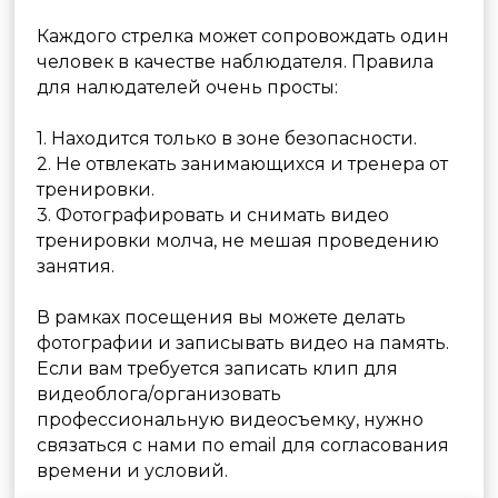
Посещение с ребёнком
Сбор и разбор автомата Калашникова
Ремонт пневматики
Меню
Арсенал оружия
Обучение
Цены
Подарочные сертификаты
Аренда тира
О клубе
Контакты
Москва, ул. Самокатная, дом 4с1
+7 (495) 646 16 45
info@strelclub.ru