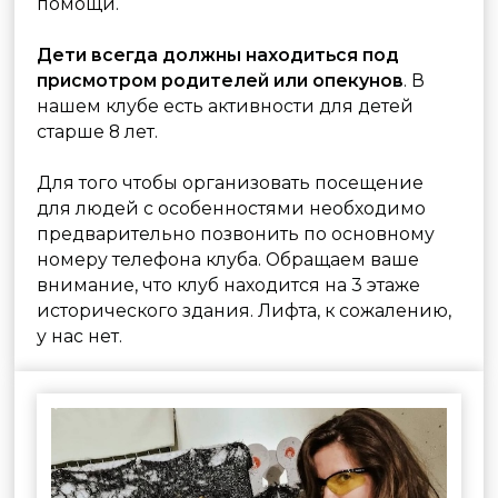
полного часа мы, к сожалению, не сможем.
Если вы задерживаетесь более чем на 15
минут - мы предложим перенести занятие
на следующий час (при наличие мест) либо
на другой день.
Перед началом занятия необходимо
сообщить инструктору обо всех
медицинских противопоказаниях
(переломы, ДЦП, растяжение, беременность
и т.п.).
В начале тренер проводит для всех
инструктаж по соблюдению техники
безопасности.
Каждого стрелка может сопровождать один
человек в качестве наблюдателя. Правила
для налюдателей очень просты:
1. Находится только в зоне безопасности.
2. Не отвлекать занимающихся и тренера от
тренировки.
3. Фотографировать и снимать видео
тренировки молча, не мешая проведению
занятия.