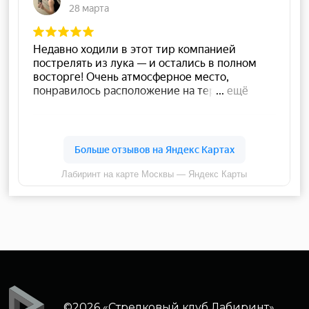
Меню
Арсенал оружия
Обучение
Цены
Подарочные сертификаты
Аренда тира
О клубе
Контакты
Москва, ул. Самокатная, дом 4с1
+7 (495) 646 16 45
info@strelclub.ru