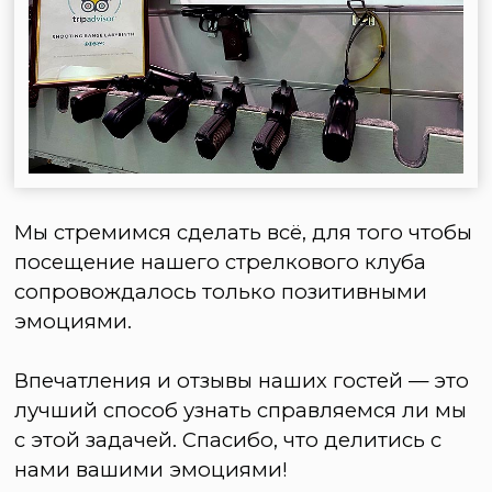
Мы стремимся сделать всё, для того чтобы
посещение нашего стрелкового клуба
сопровождалось только позитивными
эмоциями.
Впечатления и отзывы наших гостей — это
лучший способ узнать справляемся ли мы
с этой задачей. Спасибо, что делитись с
нами вашими эмоциями!
Ведь именно они нас заряжают на 100%
самоотдачу и позволяют обратить
внимание на то, что стоит улучшить или
добавить!
1500+
отзывов оставили наши гости на Яндекс Картах
5.0