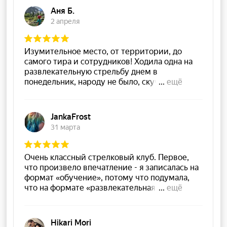
Лабиринт на карте Москвы — Яндекс Карты
©2026 «Стрелковый клуб Лабиринт»
Услуги
Пневматический тир
Лучный тир
Метание ножей, лопат и топоров
Посещение с ребёнком
Сбор и разбор автомата Калашникова
Ремонт пневматики