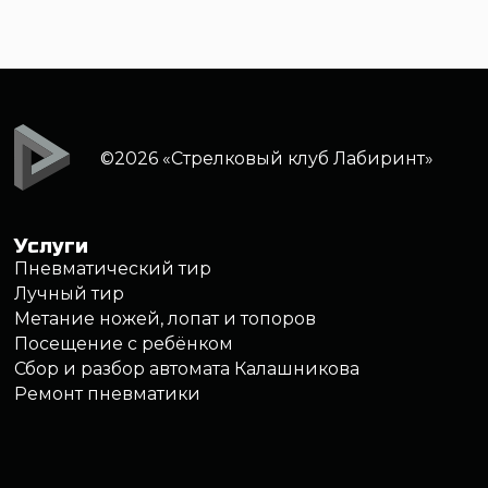
©2026 «Стрелковый клуб Лабиринт»
Услуги
Пневматический тир
Лучный тир
Метание ножей, лопат и топоров
Посещение с ребёнком
Сбор и разбор автомата Калашникова
Ремонт пневматики
Меню
Арсенал оружия
Обучение
Цены
Подарочные сертификаты
Аренда тира
О клубе