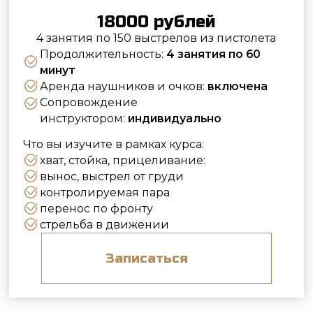
Внимание
! У нас могут стрелять только лица,
достигшие 18 лет. Для посещения боевого
тира при себе необходимо иметь паспорт
(сканы и фотографии мы, к сожалению не
принимаем). Оформление документов
перед началом стрельбы занимает около 30
минут. Поэтому
необходимо
быть на
ресепшен тира за 30 минут до начала
вашего сеанса.
Пневматический тир
Лучно-арбалетный тир
Метание ножей и топоров
Подарочные сертификаты
Корпоративные мероприятия
Хотите провести у нас какое-то
мероприятие? Перейдите, пожалуйста, по
этой ссылке.