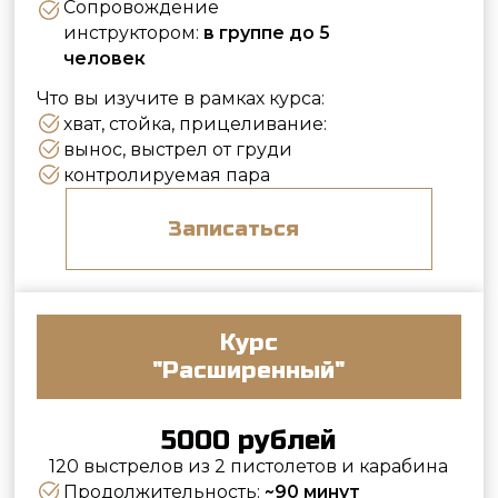
Курс
"Расширенный"
5000 рублей
120 выстрелов из 2 пистолетов и карабина
Продолжительность:
~90 минут
Аренда наушников и очков:
включена
Сопровождение
инструктором:
в группе до 5
человек
Что вы изучите в рамках курса:
хват, стойка, прицеливание:
вынос, выстрел от груди
контролируемая пара
перенос по фронту
Записаться
Курс из 4 занятий
"Практическая
стрельба"