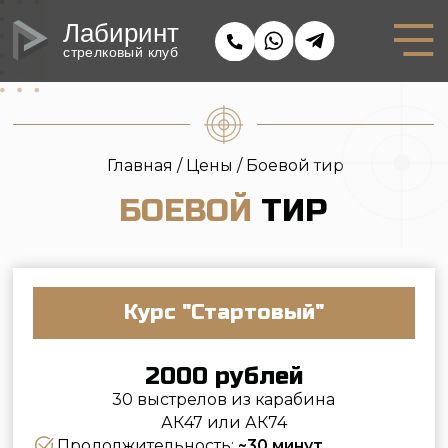
Лабиринт
стрелковый клуб
Главная /
Цены
/ Боевой тир
БОЕВОЙ
ТИР
Курс "Стартовый"
2000 рублей
30 выстрелов из карабина
АК47 или АК74
Продолжительность:
~30 минут
Аренда наушников и очков:
включена
Сопровождение
инструктором:
в группе до 5
человек
Что вы изучите в рамках курса: