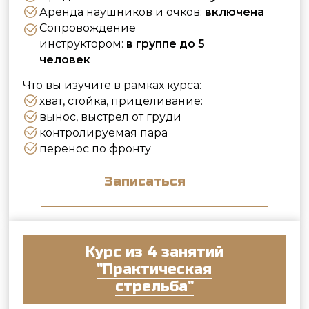
18000 рублей
4 занятия по 150 выстрелов из пистолета
Продолжительность:
4 занятия по 60
минут
Аренда наушников и очков:
включена
Сопровождение
инструктором:
индивидуально
Что вы изучите в рамках курса:
хват, стойка, прицеливание:
вынос, выстрел от груди
контролируемая пара
перенос по фронту
стрельба в движении
Записаться
Все цены указаны из расчета на 1 человека.