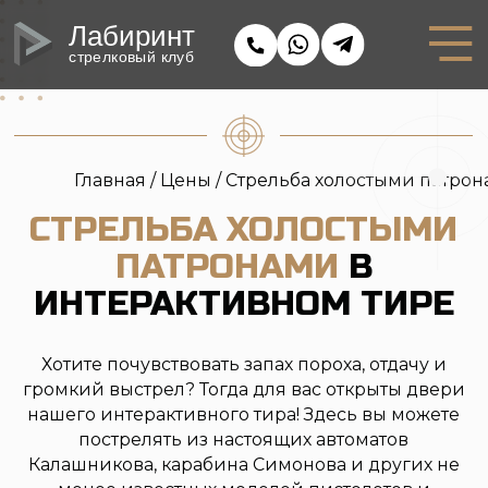
Лабиринт
стрелковый клуб
Главная /
Цены
/ Стрельба холостыми патронами
СТРЕЛЬБА ХОЛОСТЫМИ
ПАТРОНАМИ
В
ИНТЕРАКТИВНОМ ТИРЕ
Хотите почувствовать запах пороха, отдачу и
громкий выстрел? Тогда для вас открыты двери
нашего интерактивного тира! Здесь вы можете
пострелять из настоящих автоматов
Калашникова, карабина Симонова и других не
менее известных моделей пистолетов и
пулемётов. А поскольку патроны холостые - всё
это максимально безопасно.