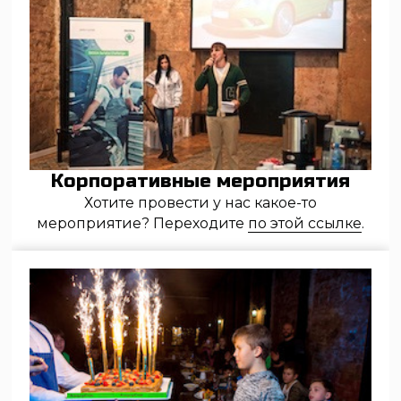
Ремонт пневматики
Меню
Арсенал оружия
Обучение
Цены
Подарочные сертификаты
Аренда тира
О клубе
Контакты
Москва, ул. Самокатная, дом 4с1
+7 (495) 646 16 45
info@strelclub.ru