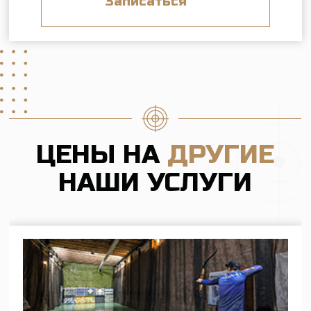
Стрельба из лука и арбалета
(Лучно-арбалетный тир)
Занимайтесь самостоятельно, в группе или
индивидуально с тренером
Стрельба из пистолетов и
винтовок
(Пневматический тир)
Научитесь стрельбе с инструктором или