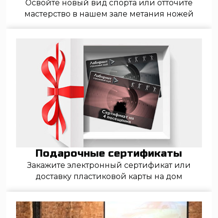
Дни рождения
Проводим детские дни рождения с игрой
Лазертаг и посещением тиров
©2026 «Стрелковый клуб Лабиринт»
Услуги
Пневматический тир
Лучный тир
Метание ножей, лопат и топоров
Посещение с ребёнком
Сбор и разбор автомата Калашникова