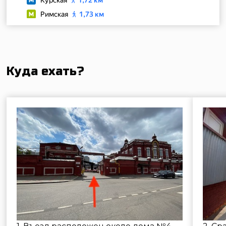
1. Въезд расположен около дома №4
2. Сразу после шлагб
по улице Самокатной.
прямо.
©2026 «Стрелковый клуб Лабиринт»
Услуги
Пневматический тир
Лучный тир
Метание ножей, лопат и топоров
Посещение с ребёнком
Сбор и разбор автомата Калашникова
Ремонт пневматики