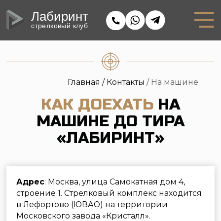
Лабиринт
стрелковый клуб
Главная /
Контакты
/ На машине
КАК ДОЕХАТЬ
НА
МАШИНЕ ДО ТИРА
«ЛАБИРИНТ»
Адрес
: Москва, улица Самокатная дом 4,
строение 1. Стрелковый комплекс находится
в Лефортово (ЮВАО) на территории
Московского завода «Кристалл».
GPS-координаты
: 55° 75.633', 37° 67.708'
Мы работаем в будние дни с 12:00 до 22:00, в
выходные дни с 10:00 до 22:00.
Автомобильная парковка платная
: 100
рублей в час.
Телефон
: +7 495 646 16 45