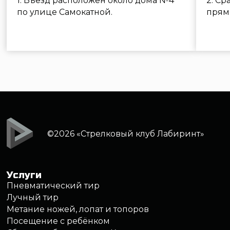
Меню
Арсенал оружия
Обучение
Цены
Подарочные сертификаты
Аренда тира
О клубе
Контакты
Москва, ул. Самокатная, дом 4с1
+7 (495) 646 16 45
info@strelclub.ru