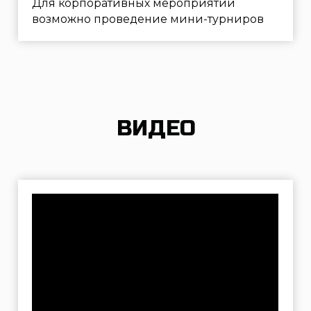
Меню
Арсенал оружия
Обучение
Цены
Подарочные сертификаты
Аренда тира
О клубе
Контакты
Москва, ул. Самокатная, дом 4с1
+7 (495) 646 16 45
info@strelclub.ru
Политика обработки персональных данных