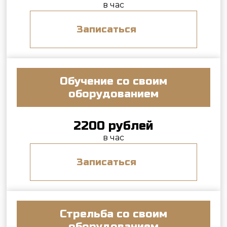
оборудованием
1600 рублей
в час
Записаться
Узнать более подробно, что входит в
стоимость
Стрельба из наших луков возможна только
под руководством инструктора. Стоимость
часового занятия составляет 2500 рублей и
включает все необходимое: инструктор,
дорожка, оборудование. Обучение со своим
луком будет стоить 1800 рублей за час. Вы
также можете арендовать дорожку и
тренироваться самостоятельно за 1000
рублей в час.