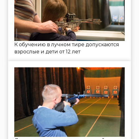
©2026 «Стрелковый клуб Лабиринт»
Услуги
Пневматический тир
Лучный тир
Метание ножей, лопат и топоров
Посещение с ребёнком
Сбор и разбор автомата Калашникова
Ремонт пневматики