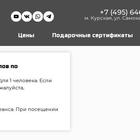
+7 (495) 646 16 45
м. Курская, ул. Самокатная, 4с1
Цены
Подарочные сертификаты
Аренда 
о
еловека. Если
та,
. При посещении