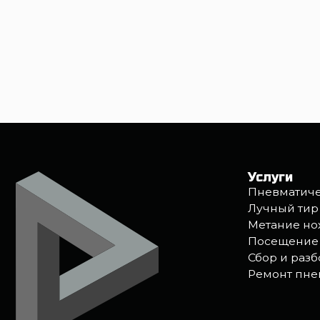
Услуги
Пневматический 
Лучный тир
Метание ножей, л
Посещение с реб
Сбор и разбор ав
Ремонт пневмати