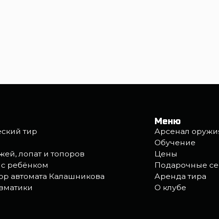
Меню
тир
Арсенал оружия
Обучение
опат и топоров
Цены
ёнком
Подарочные сертификаты
томата Калашникова
Аренда тира
ки
О клубе